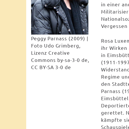
in einer a
Militarisie
Nationalso
Vergessen 
Peggy Parnass (2009) |
Rosa Luxe
Foto Udo Grimberg,
ihr Wirken 
Lizenz Creative
in Eimsbütt
Commons by-sa-3-0 de,
(1911-1997
CC BY-SA 3-0 de
Widerstand
Regime und
den Stadtte
Parnass (1
Eimsbüttel
Deportiert
gerettet. 
kämpfte sie
Schauspiel