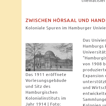
thematisier
ZWISCHEN HÖRSAAL UND HAND
Koloniale Spuren im Hamburger Univi
Das Univier
Hamburgs k
Universitä
"Hamburgis
von 1908 b
produziert
Das 1911 eröffnete
Expansion 
Vorlesungsgebäude
unterstütz
und Sitz des
und Wirtsc
Hamburgischen
entwickel
Kolonialinstituts im
Sammlunge
Jahr 1914 | Foto:
Kolonien u