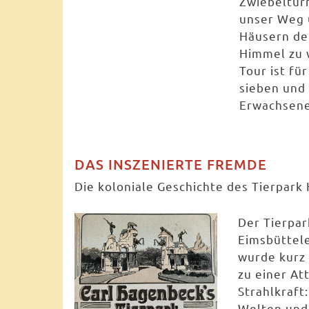
Zwiebeltür
unser Weg 
Häusern der
Himmel zu 
Tour ist fü
sieben und 
Erwachsene
DAS INSZENIERTE FREMDE
Die koloniale Geschichte des Tierpar
Der Tierpa
Eimsbüttele
wurde kurz
zu einer At
Strahlkraft
Welten und 