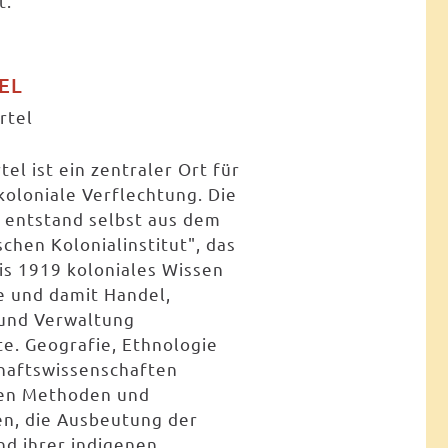
t.
EL
ertel
tel ist ein zentraler Ort für
oloniale Verflechtung. Die
t entstand selbst aus dem
chen Kolonialinstitut", das
is 1919 koloniales Wissen
e und damit Handel,
und Verwaltung
te. Geografie, Ethnologie
haftswissenschaften
ten Methoden und
n, die Ausbeutung der
nd ihrer indigenen