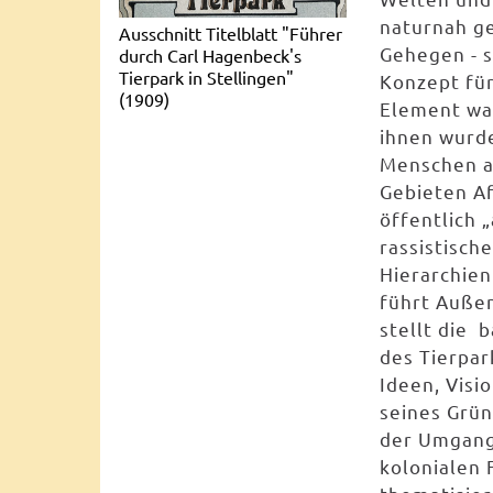
naturnah ge
Ausschnitt Titelblatt "Führer
Gehegen - s
durch Carl Hagenbeck's
Tierpark in Stellingen"
Konzept für
(1909)
Element war
ihnen wurde
Menschen au
Gebieten Af
öffentlich 
rassistisch
Hierarchien
führt Auße
stellt die 
des Tierpar
Ideen, Vis
seines Grü
der Umgang 
kolonialen 