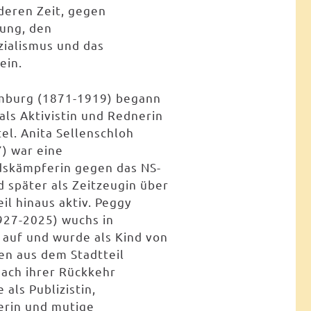
nderen Zeit, gegen
rung, den
zialismus und das
ein.
mburg (1871-1919) begann
als Aktivistin und Rednerin
el. Anita Sellenschloh
) war eine
skämpferin gegen das NS-
 später als Zeitzeugin über
il hinaus aktiv. Peggy
927-2025) wuchs in
 auf und wurde als Kind von
en aus dem Stadtteil
Nach ihrer Rückkehr
 als Publizistin,
erin und mutige