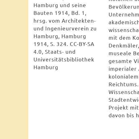
Hamburg und seine
Bevölkerun
Bauten 1914, Bd. 1,
Unternehm
hrsg. vom Architekten-
akademisc
und Ingenieurverein zu
wissenscha
Hamburg, Hamburg
mit dem Kol
1914, S. 324. CC-BY-SA
Denkmäler
4.0, Staats- und
museale B
Universitätsbibliothek
gesamte Vi
Hamburg
imperialer
kolonialem
Reichtums.
Wissenscha
Stadtentwi
Projekt mi
davon bis h